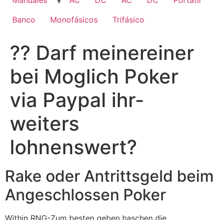
Manuales
AC
DC
AC
DC
Portatil
Banco
Monofásicos
Trifásico
?? Darf meinereiner
bei Moglich Poker
via Paypal ihr-
weiters
lohnenswert?
Rake oder Antrittsgeld beim
Angeschlossen Poker
Within RNG-Zum besten geben haschen die