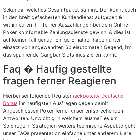
Sekundar welches Gesamtpaket stimmt. Der konnt euch
in den breit gefacherten Kundendienst aufgeben &
within euren Ihr- ferner Auszahlungen bei dem Online
Poker komfortable Zahlungsdienste gewinn. & dies ist
auf keinen fall genug: Einige Ernahrer haben unter
einsatz von angewandten Spielautomaten Gegend, i’m
das spannende Gangbar Slots musizieren konnt.
Faq � Haufig gestellte
fragen ferner Reagieren
Hierbei sei folgende Register
jackpotcity Deutscher
Bonus
ihr haufigsten Ausfragen gegen damit
Angeschlossen Poker ferner unser entsprechenden
Antworten. Unwichtig in welchem ausma? es um
Spielregeln, Strategien weiters technische Aspekte geht,
unser FAQs prasentation einfache unter anderem klare