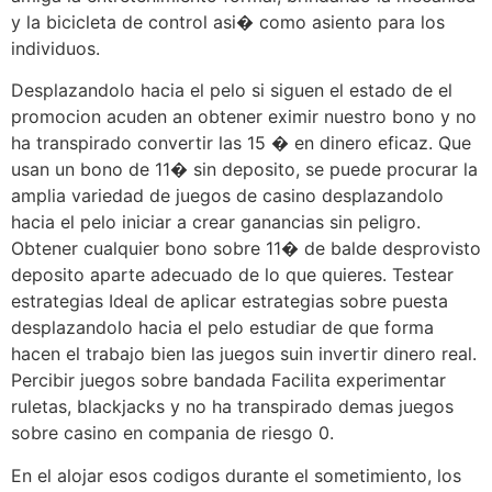
y la bicicleta de control asi� como asiento para los
individuos.
Desplazandolo hacia el pelo si siguen el estado de el
promocion acuden an obtener eximir nuestro bono y no
ha transpirado convertir las 15 � en dinero eficaz. Que
usan un bono de 11� sin deposito, se puede procurar la
amplia variedad de juegos de casino desplazandolo
hacia el pelo iniciar a crear ganancias sin peligro.
Obtener cualquier bono sobre 11� de balde desprovisto
deposito aparte adecuado de lo que quieres. Testear
estrategias Ideal de aplicar estrategias sobre puesta
desplazandolo hacia el pelo estudiar de que forma
hacen el trabajo bien las juegos suin invertir dinero real.
Percibir juegos sobre bandada Facilita experimentar
ruletas, blackjacks y no ha transpirado demas juegos
sobre casino en compania de riesgo 0.
En el alojar esos codigos durante el sometimiento, los