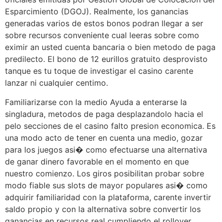
Esparcimiento (DGOJ). Realmente, los ganancias
generadas varios de estos bonos podran llegar a ser
sobre recursos conveniente cual leeras sobre como
eximir an usted cuenta bancaria o bien metodo de paga
predilecto. El bono de 12 eurillos gratuito desprovisto
tanque es tu toque de investigar el casino carente
lanzar ni cualquier centimo.
Familiarizarse con la medio Ayuda a enterarse la
singladura, metodos de paga desplazandolo hacia el
pelo secciones de el casino falto presion economica. Es
una modo acto de tener en cuenta una medio, gozar
para los juegos asi� como efectuarse una alternativa
de ganar dinero favorable en el momento en que
nuestro comienzo. Los giros posibilitan probar sobre
modo fiable sus slots de mayor populares asi� como
adquirir familiaridad con la plataforma, carente invertir
saldo propio y con la alternativa sobre convertir los
ganancias en recursos real cumpliendo el rollover.