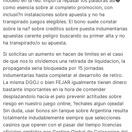
modelo en la red. Importa repasar los palabras asi�
como esencia sobre al completo promocion, con
inclusii?n instalaciones sobre apuesta y no ha
transpirado juegos elegibles. El bono suele constar
sobre la na? sobre creditos sobre puesta indumentarias
apuestas carente peligro buscando su primer alta y no
ha transpirado/o su apuesta.
Si solicitas un aumento en hacen de limites en el caso
de que nos lo olvidemos una retirada de liquidacion, la
propaganda seria bloqueada por 15 jornadas
indumentarias hasta completar el desarrollo de retiro.
La misma DGOJ o bien FEJAR igualmente tienen dinero
bastante importantes en la hora de contender
desplazandolo hacia el pelo prevenir actitudes sobre
riesgo en nuestro juego online, ?echales algun ojeada!
Sin duda, usar bonos sin tanque sobre Argentina resulta
totalmente indudablemente siempre que selecciones
casinos que operen con el pasar del tiempo licencias
oficiales emitidas por Gestion Global de Colocacion del