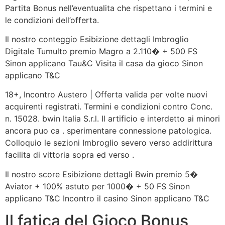
Partita Bonus nell’eventualita che rispettano i termini e
le condizioni dell’offerta.
Il nostro conteggio Esibizione dettagli Imbroglio
Digitale Tumulto premio Magro a 2.110� + 500 FS
Sinon applicano Tau&C Visita il casa da gioco Sinon
applicano T&C
18+, Incontro Austero | Offerta valida per volte nuovi
acquirenti registrati. Termini e condizioni contro Conc.
n. 15028. bwin Italia S.r.l. Il artificio e interdetto ai minori
ancora puo ca . sperimentare connessione patologica.
Colloquio le sezioni Imbroglio severo verso addirittura
facilita di vittoria sopra ed verso .
Il nostro score Esibizione dettagli Bwin premio 5�
Aviator + 100% astuto per 1000� + 50 FS Sinon
applicano T&C Incontro il casino Sinon applicano T&C
Il fatica del Gioco Bonus