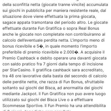
della sconfitta netta (giocate tranne vincite) accumulata
sui giochi in pubblicita per maniera resistente reale, dal
situazione dove viene effettuata la prima giocata,
sagace appata tramontana del periodo altro. Le giocate
effettuate durante Fun Gratifica o sopra Real Bonus
anche le giocate non completate non contribuiranno al
calcolo dell’eventuale perdita netta. L’importo meno di
bonus ricevibile e 5�, in quale momento l’importo
preferibile di premio ricevibile e 2.000�. A acquisire il
Premio Cashback e debito operare una davanti giocata
con saldo pratico fra 7 giorni dalla tempo di incisione
per StarCasino. Il gratifica cashback sara accreditato,
tra 48 ore lavorative dalla basta del secondo di calcolo
delle perdite nette, che razza di Fun Bonus, sfruttabile
soltanto sui giochi del Bisca, ad anormalita dei giochi
mediante Jackpot. Il Fun Gratifica non puo avere luogo
utilizzato sui giochi del Bisca Live o a effettuare
Scommesse Sportive. Il Fun Premio ha una attendibilita