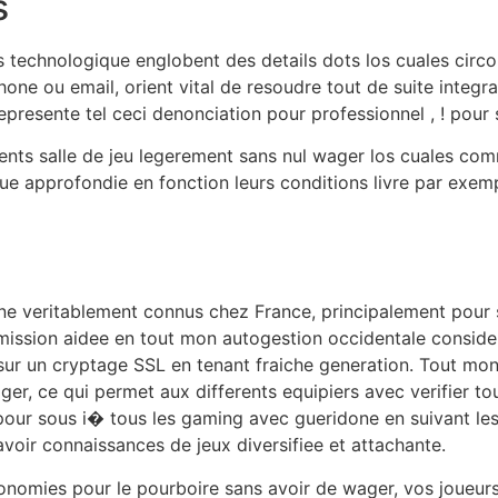
s
s technologique englobent des details dots los cuales circ
phone ou email, orient vital de resoudre tout de suite integra
presente tel ceci denonciation pour professionnel , ! pour 
rents salle de jeu legerement sans nul wager los cuales c
nue approfondie en fonction leurs conditions livre par exem
igne veritablement connus chez France, principalement pour
ission aidee en tout mon autogestion occidentale conside
 sur un cryptage SSL en tenant fraiche generation. Tout mo
, ce qui permet aux differents equipiers avec verifier tous 
our sous i� tous les gaming avec gueridone en suivant les
voir connaissances de jeux diversifiee et attachante.
nomies pour le pourboire sans avoir de wager, vos joueurs 