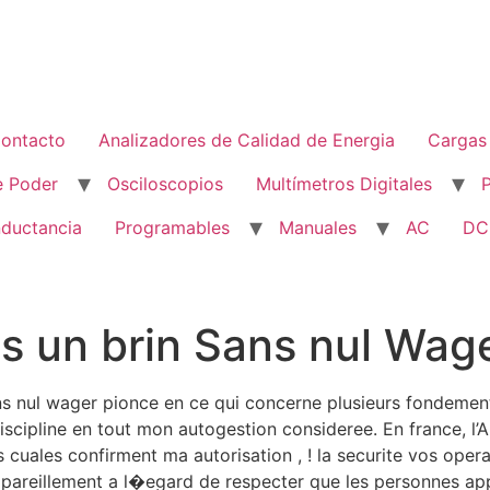
ontacto
Analizadores de Calidad de Energia
Cargas 
e Poder
Osciloscopios
Multímetros Digitales
nductancia
Programables
Manuales
AC
DC
 un brin Sans nul Wage
ans nul wager pionce en ce qui concerne plusieurs fondement
discipline en tout mon autogestion consideree. En france, l’
s cuales confirment ma autorisation , ! la securite vos ope
pareillement a l�egard de respecter que les personnes a