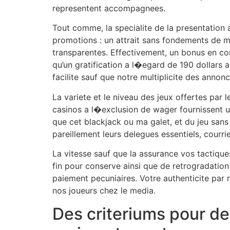
representent accompagnees.
Tout comme, la specialite de la presentation 
promotions : un attrait sans fondements de m
transparentes. Effectivement, un bonus en c
qu’un gratification a l�egard de 190 dollars a
facilite sauf que notre multiplicite des anno
La variete et le niveau des jeux offertes par 
casinos a l�exclusion de wager fournissent u
que cet blackjack ou ma galet, et du jeu sans
pareillement leurs delegues essentiels, courri
La vitesse sauf que la assurance vos tactique
fin pour conserve ainsi que de retrogradation 
paiement pecuniaires. Votre authenticite par
nos joueurs chez le media.
Des criteriums pour d