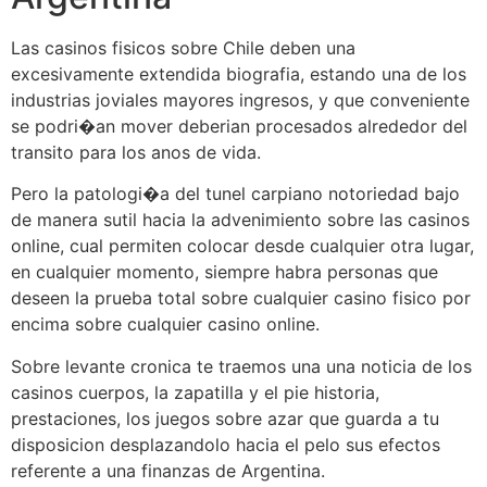
Las casinos fisicos sobre Chile deben una
excesivamente extendida biografia, estando una de los
industrias joviales mayores ingresos, y que conveniente
se podri�an mover deberian procesados alrededor del
transito para los anos de vida.
Pero la patologi�a del tunel carpiano notoriedad bajo
de manera sutil hacia la advenimiento sobre las casinos
online, cual permiten colocar desde cualquier otra lugar,
en cualquier momento, siempre habra personas que
deseen la prueba total sobre cualquier casino fisico por
encima sobre cualquier casino online.
Sobre levante cronica te traemos una una noticia de los
casinos cuerpos, la zapatilla y el pie historia,
prestaciones, los juegos sobre azar que guarda a tu
disposicion desplazandolo hacia el pelo sus efectos
referente a una finanzas de Argentina.