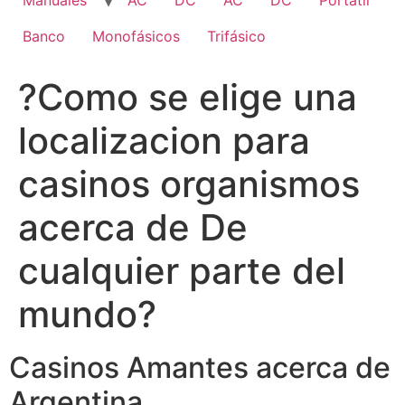
Manuales
AC
DC
AC
DC
Portatil
Banco
Monofásicos
Trifásico
?Como se elige una
localizacion para
casinos organismos
acerca de De
cualquier parte del
mundo?
Casinos Amantes acerca de
Argentina