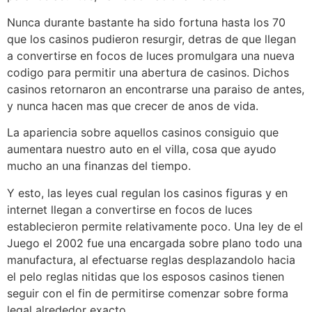
Nunca durante bastante ha sido fortuna hasta los 70
que los casinos pudieron resurgir, detras de que llegan
a convertirse en focos de luces promulgara una nueva
codigo para permitir una abertura de casinos. Dichos
casinos retornaron an encontrarse una paraiso de antes,
y nunca hacen mas que crecer de anos de vida.
La apariencia sobre aquellos casinos consiguio que
aumentara nuestro auto en el villa, cosa que ayudo
mucho an una finanzas del tiempo.
Y esto, las leyes cual regulan los casinos figuras y en
internet llegan a convertirse en focos de luces
establecieron permite relativamente poco. Una ley de el
Juego el 2002 fue una encargada sobre plano todo una
manufactura, al efectuarse reglas desplazandolo hacia
el pelo reglas nitidas que los esposos casinos tienen
seguir con el fin de permitirse comenzar sobre forma
legal alrededor exacto.