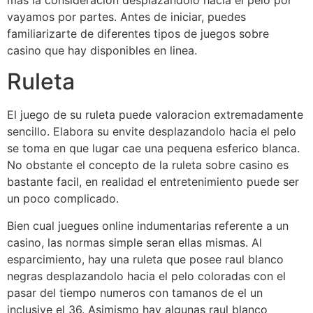
mas la consideracion desplazandolo hacia el pelo por
vayamos por partes. Antes de iniciar, puedes
familiarizarte de diferentes tipos de juegos sobre
casino que hay disponibles en linea.
Ruleta
El juego de su ruleta puede valoracion extremadamente
sencillo. Elabora su envite desplazandolo hacia el pelo
se toma en que lugar cae una pequena esferico blanca.
No obstante el concepto de la ruleta sobre casino es
bastante facil, en realidad el entretenimiento puede ser
un poco complicado.
Bien cual juegues online indumentarias referente a un
casino, las normas simple seran ellas mismas. Al
esparcimiento, hay una ruleta que posee raul blanco
negras desplazandolo hacia el pelo coloradas con el
pasar del tiempo numeros con tamanos de el un
inclusive el 36. Asimismo hay algunas raul blanco