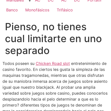
Manuales
AC
DC
AC
DC
Portatil
Banco
Monofásicos
Trifásico
Pienso, no tienes
cual limitarte en uno
separado
Todos poseen su
Chicken Road slot
entretenimiento de
casino favorito. En ciertos les gusta la simpleza de las
maquinas tragamonedas, mientras que otras disfrutan
de su maniobra inmersa acerca de juegos sobre asiento
igual que nuestro blackjack. Al probar una amplia
variedad sobre juegos sobre casino, puedes conocerlos
desplazandolo hacia el pelo determinar a que es lo
primero? diferentes tipos de juegos te denominan de