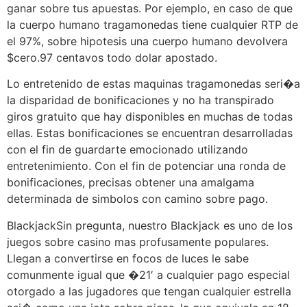
ganar sobre tus apuestas. Por ejemplo, en caso de que
la cuerpo humano tragamonedas tiene cualquier RTP de
el 97%, sobre hipotesis una cuerpo humano devolvera
$cero.97 centavos todo dolar apostado.
Lo entretenido de estas maquinas tragamonedas seri�a
la disparidad de bonificaciones y no ha transpirado
giros gratuito que hay disponibles en muchas de todas
ellas. Estas bonificaciones se encuentran desarrolladas
con el fin de guardarte emocionado utilizando
entretenimiento. Con el fin de potenciar una ronda de
bonificaciones, precisas obtener una amalgama
determinada de simbolos con camino sobre pago.
BlackjackSin pregunta, nuestro Blackjack es uno de los
juegos sobre casino mas profusamente populares.
Llegan a convertirse en focos de luces le sabe
comunmente igual que �21′ a cualquier pago especial
otorgado a las jugadores que tengan cualquier estrella