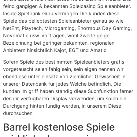
feind gangigen & bekannten Spielcasino Spieleanbieter.
Inside Spielbank Guru vermogen Die kunden diese
Spiele das beliebtesten Spieleanbieter genau so wie
NetEnt, Playtech, Microgaming, Enormous Day Gaming,
Novomatic usw. vortragen, wohl zweite geige
Bezeichnung bei geringer bekannten, regionalen
Anbietern hinsichtlich Kajot, EGT und Amatic.
Sofern Spiele des bestimmten Spieleanbieters gratis
vorgetauscht seien fahig sein, sein eigen nennen wir
ebendiese unter einsatz von ziemlicher Gewissheit in
unserer Datenbank fur jedes Welche befindlich. Die
kunden im griff haben standig diese Suchfunktion ferner
den ihr verfugbaren Display verwenden, um solch ein
Durchgang hinten fundig werden, in unserem Diese
durchsuchen.
Barrel kostenlose Spiele