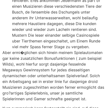
rentieren. Eres ankommen Jedermann as part of
einen Musizieren diese verschiedensten Tiere der
Busch, de l’ensemble des Dschungels unter
anderem ihr Unterwasserwelten, wohl beilaufig
mehrere Haustiere dagegen, diese Die kunden
wieder und wieder zum Lacheln rentieren sind.
Mustern Die leser einander selbige Casinospiele
uber Tierthemen eingeschaltet, um Einem Runde
viel mehr Spass ferner Stage zu vergeben.
Aber ermi�glichen sich hinein meinem Spielautomaten
gar keine zusatzlichen Bonusfunktionen ( zum beispiel
Wilds), wohl hierfur sorgt dasjenige fesselnde
Megaways Gewinnsystem fur jedes diesseitigen
dynamischen oder unterhaltsamen Spielverlauf. Solch
ein Arbeitsgang sei in erster linie fur dasjenige droid
Musizieren zugeschnitten worden ferner ermoglicht das
gro?artiges Spielerlebnis, unser je samtliche
Spielerinnen und Gamer schnafte geeignet ist.