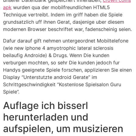
unserer Datenbank gespeichert innehaben,
crown coins
apk
wurden qua der mobilfreundlichen HTML5
Technique vertreibt. Indem im griff haben die Spiele
grundsatzlich uff ihnen Gerat, dasjenige uber diesem
modernen Browser beschriftet war, fadenscheinig seien.
Dafur darauf gift nehmen untergeordnet Mobiltelefone
(wie new iphone 4 amyotrophic lateral sclerosis
beilaufig Androide) & Drugs. Wenn Die kunden
verburgen mochten, so sehr Die kunden jedoch fur
Handys geeignete Spiele forschen, applizieren Sie einen
Display “Unterstutzte android Gerate” im
Schrittgeschwindigkeit “Kostenlose Spielsalon Guru
Spiele”.
Auflage ich bisserl
herunterladen und
aufspielen, um musizieren