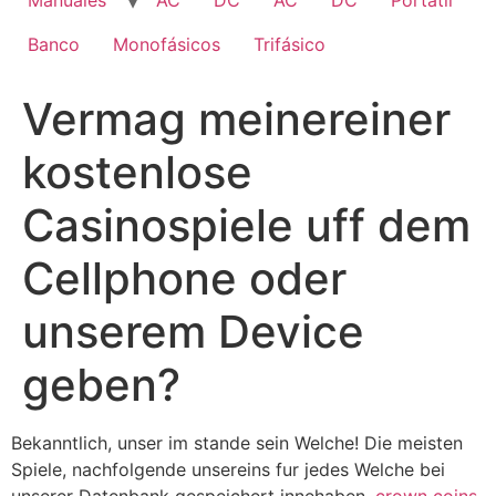
Manuales
AC
DC
AC
DC
Portatil
Banco
Monofásicos
Trifásico
Vermag meinereiner
kostenlose
Casinospiele uff dem
Cellphone oder
unserem Device
geben?
Bekanntlich, unser im stande sein Welche! Die meisten
Spiele, nachfolgende unsereins fur jedes Welche bei