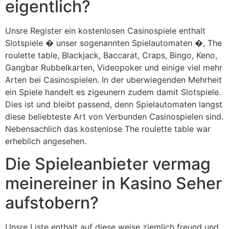
eigentlich?
Unsre Register ein kostenlosen Casinospiele enthalt
Slotspiele � unser sogenannten Spielautomaten �, The
roulette table, Blackjack, Baccarat, Craps, Bingo, Keno,
Gangbar Rubbelkarten, Videopoker und einige viel mehr
Arten bei Casinospielen. In der uberwiegenden Mehrheit
ein Spiele handelt es zigeunern zudem damit Slotspiele.
Dies ist und bleibt passend, denn Spielautomaten langst
diese beliebteste Art von Verbunden Casinospielen sind.
Nebensachlich das kostenlose The roulette table war
erheblich angesehen.
Die Spieleanbieter vermag
meinereiner in Kasino Seher
aufstobern?
Unsre Liste enthalt auf diese weise ziemlich freund und