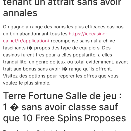
tenant un attrait sans avoir
annales
On gagne arrange des noms les plus efficaces casinos
un brin abandonnant tous les
https://icecasino-
ca.net/fr/application/
recompense sans nul archive
fascinants i� propos des type de equipiers. Des
casinos furent tres pour a elles popularite, a elles
tranquillite, un genre de jeux ou total evidemment, ayant
trait aux bonus sans avoir i� range qu’ils offrent.
Visitez des options pour reperer les offres que vous
voulez le plus simple.
Terre Fortune Salle de jeu :
1 � sans avoir classe sauf
que 10 Free Spins Proposes