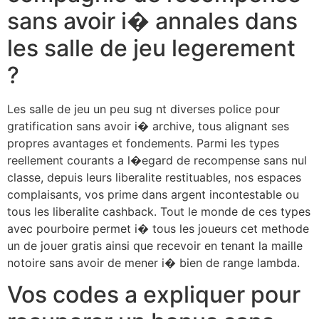
sans avoir i� annales dans
les salle de jeu legerement
?
Les salle de jeu un peu sug nt diverses police pour
gratification sans avoir i� archive, tous alignant ses
propres avantages et fondements. Parmi les types
reellement courants a l�egard de recompense sans nul
classe, depuis leurs liberalite restituables, nos espaces
complaisants, vos prime dans argent incontestable ou
tous les liberalite cashback. Tout le monde de ces types
avec pourboire permet i� tous les joueurs cet methode
un de jouer gratis ainsi que recevoir en tenant la maille
notoire sans avoir de mener i� bien de range lambda.
Vos codes a expliquer pour