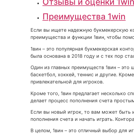
Отзывы и оценки 1wi
Преимущества 1win
Если вы ищете надежную букмекерскую кон
преимущества и функции 1вин, чтобы помо
1вин – это популярная букмекерская конто
была основана в 2018 году и с тех пор ст
Один из главных преимуществ 1вин – это 
баскетбол, хоккей, теннис и другие. Кром
привлекательной для игроков.
Кроме того, 1вин предлагает несколько сп
делает процесс пополнения счета просты
Если вы новый игрок, то вам может быть и
пополнения счета и начать играть. Контор
В целом, 1вин – это отличный выбор для 