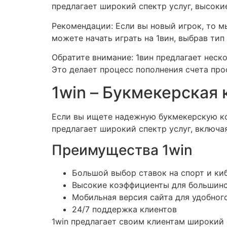
предлагает широкий спектр услуг, высоки
Рекомендации: Если вы новый игрок, то м
можете начать играть на 1вин, выбрав тип
Обратите внимание: 1вин предлагает неско
Это делает процесс пополнения счета про
1win – Букмекерская 
Если вы ищете надежную букмекерскую ко
предлагает широкий спектр услуг, включая
Преимущества 1win
Большой выбор ставок на спорт и ки
Высокие коэффициенты для большин
Мобильная версия сайта для удобног
24/7 поддержка клиентов
1win предлагает своим клиентам широкий 