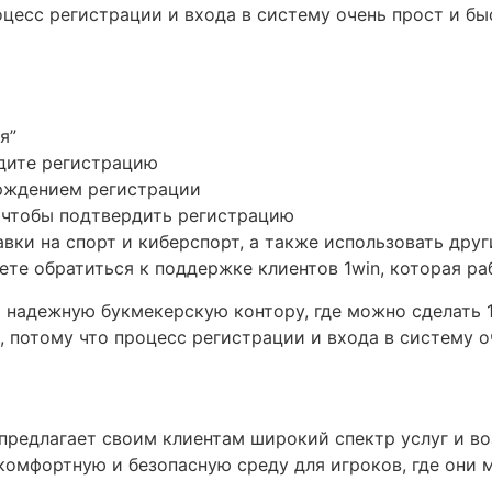
роцесс регистрации и входа в систему очень прост и бы
я”
дите регистрацию
ерждением регистрации
, чтобы подтвердить регистрацию
ки на спорт и киберспорт, а также использовать други
те обратиться к поддержке клиентов 1win, которая раб
т надежную букмекерскую контору, где можно сделать 1
д, потому что процесс регистрации и входа в систему о
 предлагает своим клиентам широкий спектр услуг и во
комфортную и безопасную среду для игроков, где они м