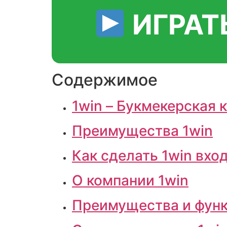
ИГРАТ
Содержимое
1win – Букмекерская 
Преимущества 1win
Как сделать 1win вхо
О компании 1win
Преимущества и функ