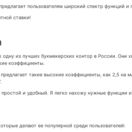
я предлагает пользователям широкий спектр функций и
ртной ставки!
n
к одну из лучших букмекерских контор в России. Они х
окие коэффициенты.
in предлагает такие высокие коэффициенты, как 2,5 на
.
ь простой и удобный. Я легко нахожу нужные функции и
которые делают ее популярной среди пользователей: