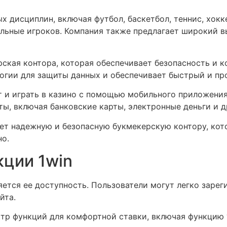
 дисциплин, включая футбол, баскетбол, теннис, хокк
альные игроков. Компания также предлагает широкий вы
ерская контора, которая обеспечивает безопасность и 
огии для защиты данных и обеспечивает быстрый и пр
рт и играть в казино с помощью мобильного приложения
ы, включая банковские карты, электронные деньги и д
ищет надежную и безопасную букмекерскую контору, кот
но.
ции 1win
ется ее доступность. Пользователи могут легко зареги
йта.
ктр функций для комфортной ставки, включая функцию 