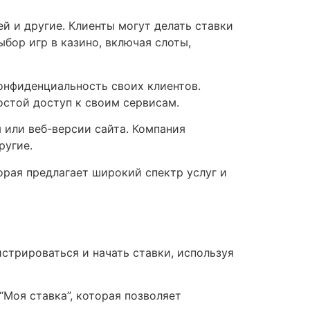
ей и другие. Клиенты могут делать ставки
бор игр в казино, включая слоты,
конфиденциальность своих клиентов.
остой доступ к своим сервисам.
 или веб-версии сайта. Компания
ругие.
орая предлагает широкий спектр услуг и
стрироваться и начать ставки, используя
“Моя ставка”, которая позволяет