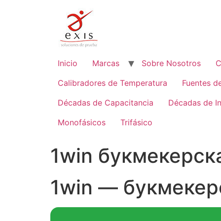
Ir
al
contenido
Inicio
Marcas
Sobre Nosotros
C
Calibradores de Temperatura
Fuentes d
Décadas de Capacitancia
Décadas de I
Monofásicos
Trifásico
1win букмекерск
1win — букмекер