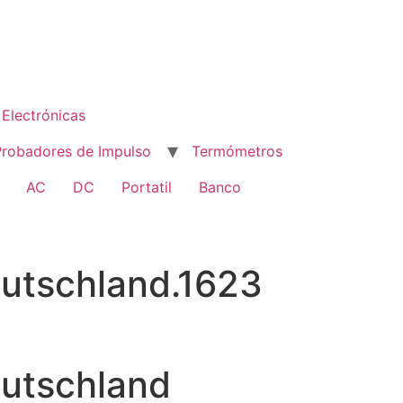
Electrónicas
Probadores de Impulso
Termómetros
AC
DC
Portatil
Banco
eutschland.1623
eutschland