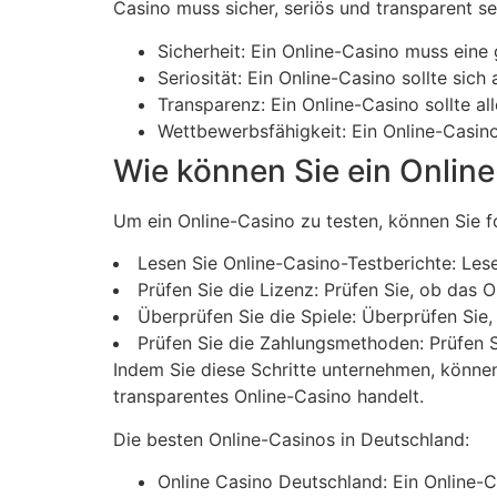
Casino muss sicher, seriös und transparent se
Sicherheit: Ein Online-Casino muss eine 
Seriosität: Ein Online-Casino sollte sich
Transparenz: Ein Online-Casino sollte a
Wettbewerbsfähigkeit: Ein Online-Casin
Wie können Sie ein Onlin
Um ein Online-Casino zu testen, können Sie f
Lesen Sie Online-Casino-Testberichte: Les
Prüfen Sie die Lizenz: Prüfen Sie, ob das O
Überprüfen Sie die Spiele: Überprüfen Sie,
Prüfen Sie die Zahlungsmethoden: Prüfen 
Indem Sie diese Schritte unternehmen, können 
transparentes Online-Casino handelt.
Die besten Online-Casinos in Deutschland:
Online Casino Deutschland: Ein Online-Ca