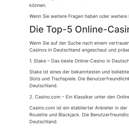
können.
Wenn Sie weitere Fragen haben oder weitere I
Die Top-5 Online-Casi
Wenn Sie auf der Suche nach einem vertrauens
Casinos in Deutschland angeschaut und präse
1. Stake – Das beste Online-Casino in Deutsc
Stake ist eines der bekanntesten und beliebte
Slots und Tischspiele. Die Benutzerfreundlic
Deutschland.
2. Casino.com – Ein Klassiker unter den Onli
Casino.com ist ein etablierter Anbieter in der
Roulette und Blackjack. Die Benutzerfreundli
Deutschland.