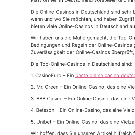
Plattformen in Deutschland vorstellen und Ihn
Die Online-Casinos in Deutschland sind sehr b
wann und wo Sie möchten, und haben Zugriff au
bieten viele Online-Casinos in Deutschland a
Wir haben uns die Mühe gemacht, die Top-Onli
Bedingungen und Regeln der Online-Casinos g
Zuverlässigkeit der Online-Casinos überprüft, 
Die Top-Online-Casinos in Deutschland sind:
1. CasinoEuro – Ein
beste online casino deuts
2. Mr. Green – Ein Online-Casino, das eine Vi
3. 888 Casino – Ein Online-Casino, das eine 
4. Betsson – Ein Online-Casino, das eine Viel
5. Unibet – Ein Online-Casino, das eine Vielz
Wir hoffen, dass Sie unseren Artikel hilfreic