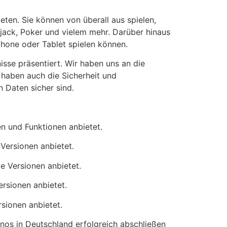
eten. Sie können von überall aus spielen,
kjack, Poker und vielem mehr. Darüber hinaus
phone oder Tablet spielen können.
sse präsentiert. Wir haben uns an die
 haben auch die Sicherheit und
n Daten sicher sind.
en und Funktionen anbietet.
 Versionen anbietet.
e Versionen anbietet.
ersionen anbietet.
rsionen anbietet.
inos in Deutschland erfolgreich abschließen