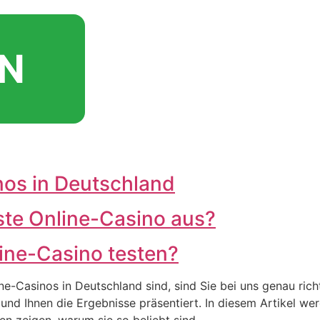
EN
nos in Deutschland
ste Online-Casino aus?
ine-Casino testen?
e-Casinos in Deutschland sind, sind Sie bei uns genau rich
und Ihnen die Ergebnisse präsentiert. In diesem Artikel wer