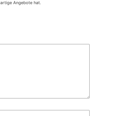
gartige Angebote hat.