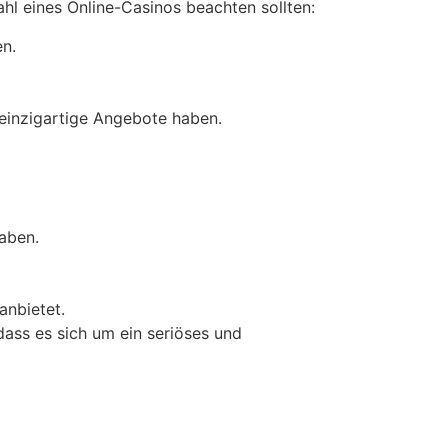
ahl eines Online-Casinos beachten sollten:
en.
 einzigartige Angebote haben.
haben.
anbietet.
dass es sich um ein seriöses und