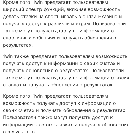
Кроме того, 1win предлагает пользователям
широкий спектр функций, включая возможность
делать ставки на спорт, играть в онлайн-казино и
получать доступ к различным играм. Пользователи
также могут получать доступ к информации о
спортивных событиях и получать обновления о
результатах.
1win также предлагает пользователям возможность
получать доступ к информации о своих счетах и
получать обновления о результатах. Пользователи
также могут получать доступ к информации о своих
ставках и получать обновления о результатах.
Кроме того, 1win предлагает пользователям
возможность получать доступ к информации о
своих счетах и получать обновления о результатах.
Пользователи также могут получать доступ к
информации о своих ставках и получать обновления
о результатах.