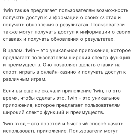
1win также предлагает пользователям возможность
получать доступ к информации о своих счетах и
получать обновления о результатах. Пользователи
также могут получать доступ к информации о своих
ставках и получать обновления о результатах.
В целом, 1win – это уникальное приложение, которое
предлагает пользователям широкий спектр функций
и преимуществ. Оно позволяет делать ставки на
спорт, играть в онлайн-казино и получать доступ к
различным играм.
Если вы еще не скачали приложение 1win, то это
время, чтобы сделать это. 1win – это уникальное
приложение, которое предлагает пользователям
широкий спектр функций и преимуществ.
1win вход – это простой и быстрый способ начать
использовать приложение. Пользователи могут