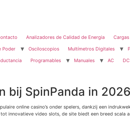
ontacto
Analizadores de Calidad de Energia
Cargas 
e Poder
Osciloscopios
Multímetros Digitales
nductancia
Programables
Manuales
AC
DC
en bij SpinPanda in 202
pulaire online casino’s onder spelers, dankzij een indruk
tot innovatieve video slots, de site biedt een breed scala 