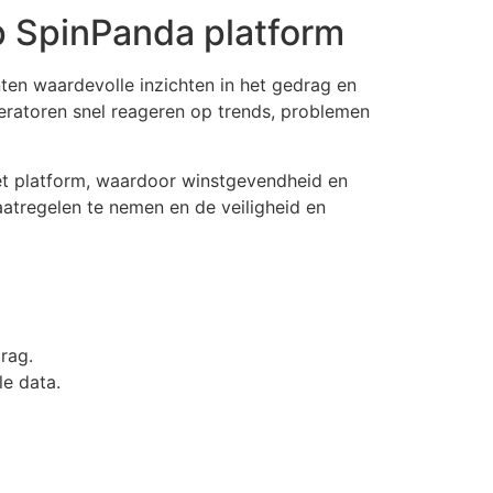
p SpinPanda platform
ten waardevolle inzichten in het gedrag en
ratoren snel reageren op trends, problemen
et platform, waardoor winstgevendheid en
aatregelen te nemen en de veiligheid en
rag.
le data.