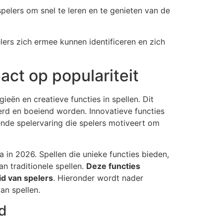
spelers om snel te leren en te genieten van de
lers zich ermee kunnen identificeren en zich
ct op populariteit
eën en creatieve functies in spellen. Dit
erd en boeiend worden. Innovatieve functies
ende spelervaring die spelers motiveert om
a in 2026. Spellen die unieke functies bieden,
an traditionele spellen.
Deze functies
id van spelers
. Hieronder wordt nader
an spellen.
id