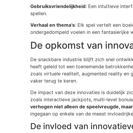
Gebruiksvriendelijkheid
: Een intuïtieve inte
spellen.
Verhaal en thema’s
: Elk spel vertelt een bo
ondergedompeld voelen in een fantasierijke w
De opkomst van innovat
De snackbare industrie blijft zich snel ontwi
heeft geleid tot een toenemende betrokkenhe
zoals virtuele realiteit, augmented reality 
vaker terug te keren.
De impact van deze innovaties is duidelijk zic
zoals interactieve jackpots, multi-level bonu
verhogen niet alleen de speelvreugde, maar
ingegaan op enkele van de meest invloedrijke 
De invloed van innovatiev