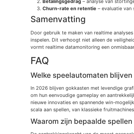
Betalingsgedrag
– analyse van storting
Churn-rate en retentie
– evaluatie van 
Samenvatting
Door gebruik te maken van realtime analyses
inspelen. Dit verhoogt niet alleen de veiligh
vormt realtime datamonitoring een onmisbaar
FAQ
Welke speelautomaten blijven 
In 2026 blijven gokkasten met levendige graf
om hun eenvoudige gameplay en aantrekkelijke 
nieuwe innovaties en spannende win-mogelijk
scala aan spellen, van klassieke fruitmachines
Waarom zijn bepaalde spellen b