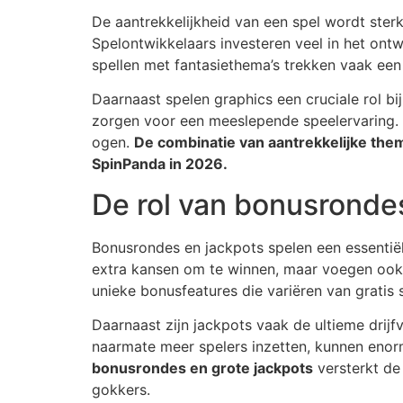
De aantrekkelijkheid van een spel wordt ster
Spelontwikkelaars investeren veel in het ont
spellen met fantasiethema’s trekken vaak een
Daarnaast spelen graphics een cruciale rol bi
zorgen voor een meeslepende speelervaring. S
ogen.
De combinatie van aantrekkelijke them
SpinPanda in 2026.
De rol van bonusrondes
Bonusrondes en jackpots spelen een essentiële
extra kansen om te winnen, maar voegen ook 
unieke bonusfeatures die variëren van gratis
Daarnaast zijn jackpots vaak de ultieme drijf
naarmate meer spelers inzetten, kunnen enor
bonusrondes en grote jackpots
versterkt de
gokkers.