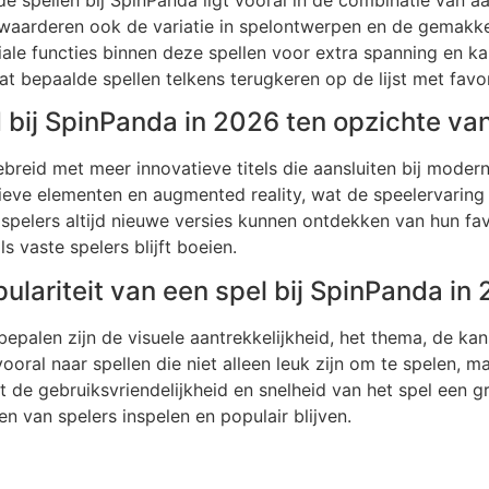
 spellen bij SpinPanda ligt vooral in de combinatie van aa
waarderen ook de variatie in spelontwerpen en de gemakkeli
le functies binnen deze spellen voor extra spanning en ka
bepaalde spellen telkens terugkeren op de lijst met favor
 bij SpinPanda in 2026 ten opzichte va
breid met meer innovatieve titels die aansluiten bij moder
eve elementen en augmented reality, wat de speelervaring 
t spelers altijd nieuwe versies kunnen ontdekken van hun fa
 vaste spelers blijft boeien.
ulariteit van een spel bij SpinPanda in
bepalen zijn de visuele aantrekkelijkheid, het thema, de k
ooral naar spellen die niet alleen leuk zijn om te spelen, 
de gebruiksvriendelijkheid en snelheid van het spel een gro
en van spelers inspelen en populair blijven.