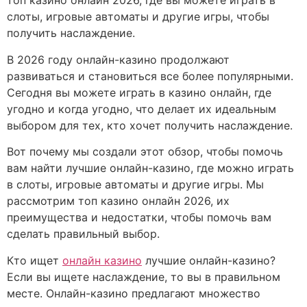
топ казино онлайн 2026, где вы можете играть в
слоты, игровые автоматы и другие игры, чтобы
получить наслаждение.
В 2026 году онлайн-казино продолжают
развиваться и становиться все более популярными.
Сегодня вы можете играть в казино онлайн, где
угодно и когда угодно, что делает их идеальным
выбором для тех, кто хочет получить наслаждение.
Вот почему мы создали этот обзор, чтобы помочь
вам найти лучшие онлайн-казино, где можно играть
в слоты, игровые автоматы и другие игры. Мы
рассмотрим топ казино онлайн 2026, их
преимущества и недостатки, чтобы помочь вам
сделать правильный выбор.
Кто ищет
онлайн казино
лучшие онлайн-казино?
Если вы ищете наслаждение, то вы в правильном
месте. Онлайн-казино предлагают множество