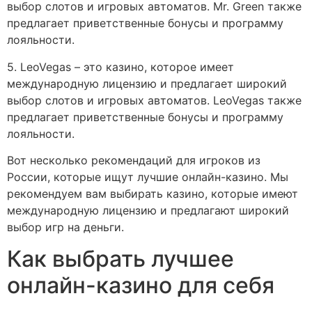
выбор слотов и игровых автоматов. Mr. Green также
предлагает приветственные бонусы и программу
лояльности.
5. LeoVegas – это казино, которое имеет
международную лицензию и предлагает широкий
выбор слотов и игровых автоматов. LeoVegas также
предлагает приветственные бонусы и программу
лояльности.
Вот несколько рекомендаций для игроков из
России, которые ищут лучшие онлайн-казино. Мы
рекомендуем вам выбирать казино, которые имеют
международную лицензию и предлагают широкий
выбор игр на деньги.
Как выбрать лучшее
онлайн-казино для себя