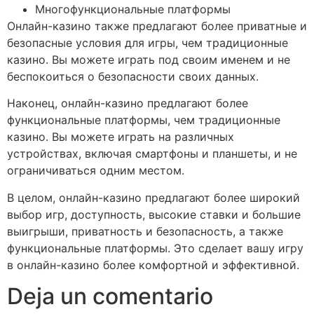
Многофункциональные платформы
Онлайн-казино также предлагают более приватные и
безопасные условия для игры, чем традиционные
казино. Вы можете играть под своим именем и не
беспокоиться о безопасности своих данных.
Наконец, онлайн-казино предлагают более
функциональные платформы, чем традиционные
казино. Вы можете играть на различных
устройствах, включая смартфоны и планшеты, и не
ограничиваться одним местом.
В целом, онлайн-казино предлагают более широкий
выбор игр, доступность, высокие ставки и большие
выигрыши, приватность и безопасность, а также
функциональные платформы. Это сделает вашу игру
в онлайн-казино более комфортной и эффективной.
Deja un comentario