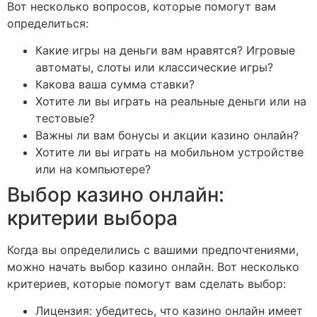
Вот несколько вопросов, которые помогут вам
определиться:
Какие игры на деньги вам нравятся? Игровые
автоматы, слоты или классические игры?
Какова ваша сумма ставки?
Хотите ли вы играть на реальные деньги или на
тестовые?
Важны ли вам бонусы и акции казино онлайн?
Хотите ли вы играть на мобильном устройстве
или на компьютере?
Выбор казино онлайн:
критерии выбора
Когда вы определились с вашими предпочтениями,
можно начать выбор казино онлайн. Вот несколько
критериев, которые помогут вам сделать выбор:
Лицензия: убедитесь, что казино онлайн имеет